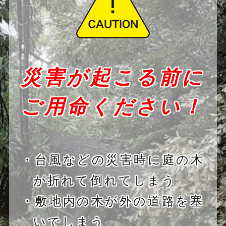
災害が起こる前に
ご用命ください！
・台風などの災害時に庭の木
が折れて倒れてしまう
・敷地内の木が外の道路を塞
いでしまう