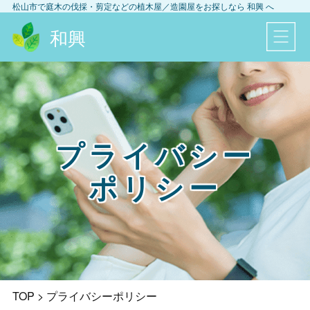
松山市
で庭木の伐採・剪定などの植木屋／造園屋をお探しなら
和興
へ
和興
プライバシー
ポリシー
TOP
>
プライバシーポリシー