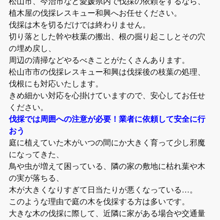
松山市、今治市など愛媛県内で伐採の依頼をするなら、
植木屋の伐採レスキュー和興へお任せください。
伐採は木を切るだけでは終わりません。
切り落とした幹や枝葉の搬出、根の掘り起こしとその穴
の埋め戻し、
周辺の清掃などやるべきことがたくさんあります。
松山市市の伐採レスキュー和興は伐採後の枝葉の処理、
伐根にも対応いたします。
きめ細かい対応を心掛けていますので、安心してお任せ
ください。
伐採では周囲への注意が必要！業者に依頼して安全に行
おう
庭に植えていた木がいつの間にか大きく育って少し邪魔
になってきた、
鳥や虫が増えて困っている、隣の家の敷地に枯れ葉や木
の実が落ちる、
木が大きくなりすぎて日当たりが悪くなっている…。
このような理由で庭の木を伐採する方は多いです。
大きな木の伐採に際して、近隣に家がある場合や交通量