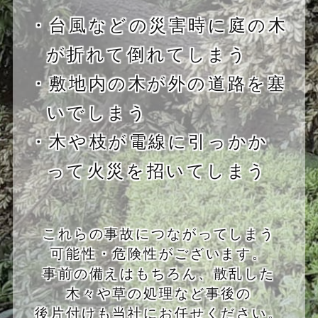
・台風などの災害時に庭の木
が折れて倒れてしまう
・敷地内の木が外の道路を塞
いでしまう
・木や枝が電線に引っかか
って火災を招いてしまう
これらの事故につながってしまう
可能性・危険性がございます。
事前の備えはもちろん、散乱した
木々や草の処理など事後の
後片付けも当社にお任せください。