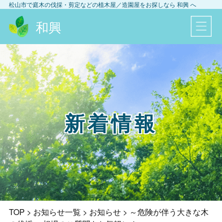
松山市
で庭木の伐採・剪定などの植木屋／造園屋をお探しなら
和興
へ
和興
新着情報
TOP
>
お知らせ一覧
>
お知らせ
>
～危険が伴う大きな木