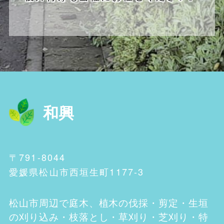
和興
〒791-8044
愛媛県松山市西垣生町1177-3
松山市
周辺で庭木、植木の伐採・剪定・生垣
の刈り込み・枝落とし・草刈り・芝刈り・特