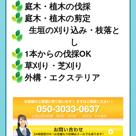
庭木・植木の伐採
庭木・植木の剪定
生垣の刈り込み・枝落と
し
1本からの伐採OK
草刈り・芝刈り
外構・エクステリア
050-3033-0637
お電話受付時間
08:00 ~ 20:00
定休日
年中無休