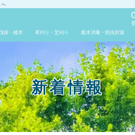
興
へ
伐採・植木
草刈り・芝刈り
庭木消毒・防虫対策
新着情報