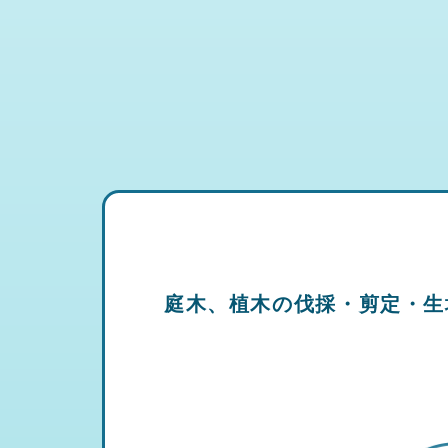
庭木、植木の伐採・剪定・生