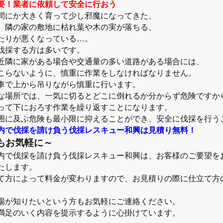
要！業者に依頼して安全に行おう
間にか大きく育って少し邪魔になってきた、
、隣の家の敷地に枯れ葉や木の実が落ちる、
たりが悪くなっている…。
伐採する方は多いです。
近隣に家がある場合や交通量の多い道路がある場合には、
こらないように、慎重に作業をしなければなりません。
車で上から吊りながら慎重に行います。
な場所では、一気に切るとどこに倒れるか分からず危険ですか
って下におろす作業を繰り返すことになります。
囲に及ぶ危険も最小限に抑えることができ、安全に伐採を行う
内で伐採を請け負う伐採レスキュー和興は見積り無料！
もお気軽に～
内で伐採を請け負う伐採レスキュー和興は、お客様のご要望を
たします。
て方によって料金が変わりますので、お見積りの際に仕立て方
場が知りたいという方もお気軽にご連絡ください。
満足のいく内容を提示するように心掛けています。