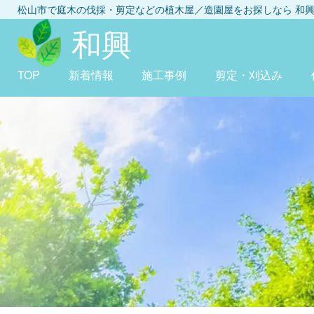
松山市
で庭木の伐採・剪定などの植木屋／造園屋をお探しなら
和
和興
TOP
新着情報
施工事例
剪定・刈込み