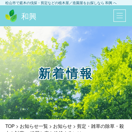
松山市
で庭木の伐採・剪定などの植木屋／造園屋をお探しなら
和興
へ
和興
新着情報
TOP
>
お知らせ一覧
>
お知らせ
>
剪定・雑草の除草・殺