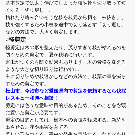
基本剪定では太く伸びてしまった枝や幹を切り取って短
くする「切り戻し」、
枯れたり絡み合いそうな枝を枝元から切る「枝抜き」、
枝を強くするため小枝を途中で切り落とす「切り返し」
などの方法で、大きく剪定します。
○軽剪定
軽剪定は木の形を整えたり、茂りすぎて枝が枯れるのを
防ぐための剪定で、夏か秋頃に行います。
害虫がつくのを防ぐ効果もあります。木の骨格を変える
ような大きな切り取りは行わずに、
主に切り詰めや枝透かしなどの方法で、枝葉の量を減ら
すための剪定です。
松山市、今治市など愛媛県内で剪定を依頼するなら伐採
レスキュー和興へ相談！
剪定には色々な意味や目的があるため、そのことを念頭
に置いた剪定が必要です。
剪定の目的としては、樹木への負担を軽減する、新芽を
出させる、花や果実を育てる、
美しい形をつくる、害虫の発生を予防する、などがあり