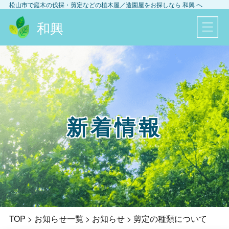
松山市
で庭木の伐採・剪定などの植木屋／造園屋をお探しなら
和興
へ
和興
新着情報
TOP
>
お知らせ一覧
>
お知らせ
>
剪定の種類について