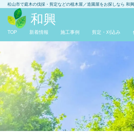
松山市
で庭木の伐採・剪定などの植木屋／造園屋をお探しなら
和
和興
TOP
新着情報
施工事例
剪定・刈込み