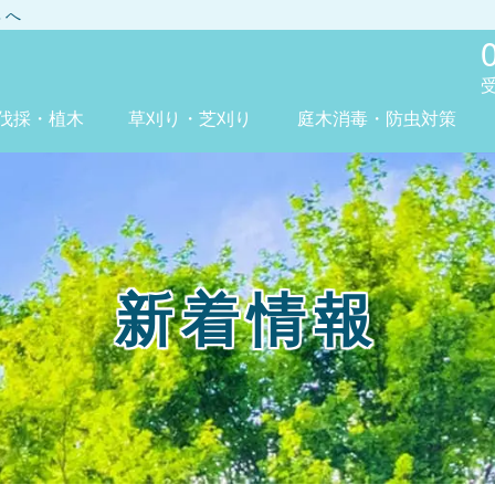
興
へ
伐採・植木
草刈り・芝刈り
庭木消毒・防虫対策
新着情報